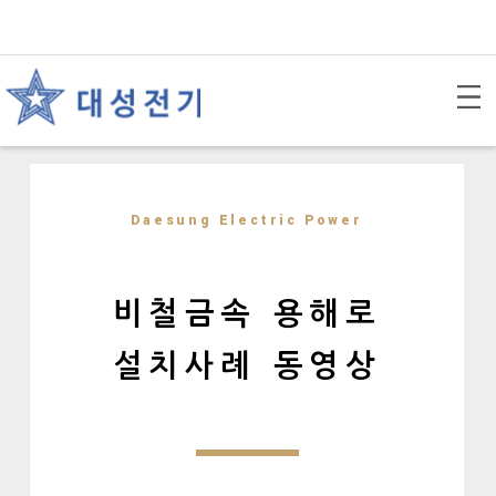
Daesung Electric Power
비
철
금
속
용
해
로
설
치
사
례
동
영
상